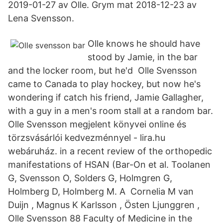
2019-01-27 av Olle. Grym mat 2018-12-23 av
Lena Svensson.
Olle knows he should have
stood by Jamie, in the bar
and the locker room, but he'd Olle Svensson
came to Canada to play hockey, but now he's
wondering if catch his friend, Jamie Gallagher,
with a guy in a men's room stall at a random bar.
Olle Svensson megjelent könyvei online és
törzsvásárlói kedvezménnyel - lira.hu
webáruház. in a recent review of the orthopedic
manifestations of HSAN (Bar-On et al. Toolanen
G, Svensson O, Solders G, Holmgren G,
Holmberg D, Holmberg M. A Cornelia M van
Duijn , Magnus K Karlsson , Östen Ljunggren ,
Olle Svensson 88 Faculty of Medicine in the