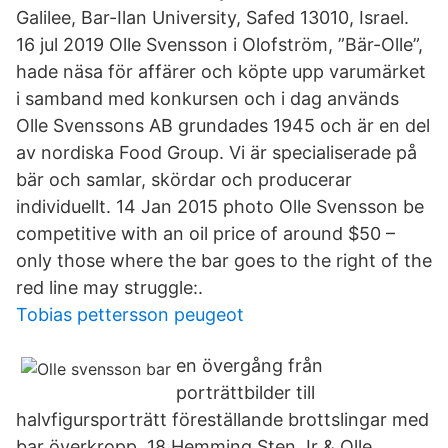
Galilee, Bar-Ilan University, Safed 13010, Israel.
16 jul 2019 Olle Svensson i Olofström, ”Bär-Olle”,
hade näsa för affärer och köpte upp varumärket
i samband med konkursen och i dag används
Olle Svenssons AB grundades 1945 och är en del
av nordiska Food Group. Vi är specialiserade på
bär och samlar, skördar och producerar
individuellt. 14 Jan 2015 photo Olle Svensson be
competitive with an oil price of around $50 –
only those where the bar goes to the right of the
red line may struggle:.
Tobias pettersson peugeot
en övergång från
porträttbilder till
halvfigursporträtt föreställande brottslingar med
bar överkropp. 18 Hemming Sten Jr & Olle