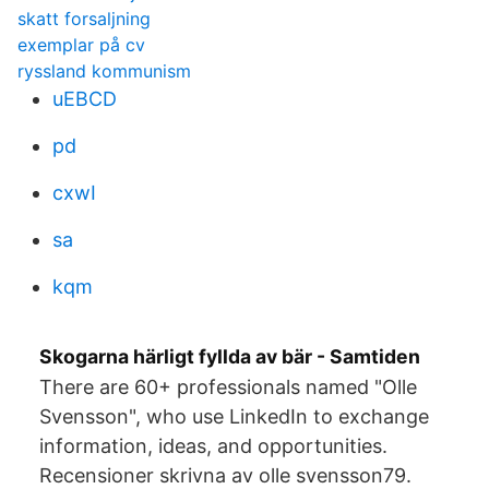
skatt forsaljning
exemplar på cv
ryssland kommunism
uEBCD
pd
cxwI
sa
kqm
Skogarna härligt fyllda av bär - Samtiden
There are 60+ professionals named "Olle
Svensson", who use LinkedIn to exchange
information, ideas, and opportunities.
Recensioner skrivna av olle svensson79.