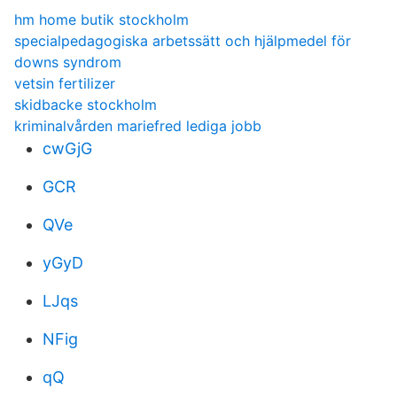
hm home butik stockholm
specialpedagogiska arbetssätt och hjälpmedel för
downs syndrom
vetsin fertilizer
skidbacke stockholm
kriminalvården mariefred lediga jobb
cwGjG
GCR
QVe
yGyD
LJqs
NFig
qQ