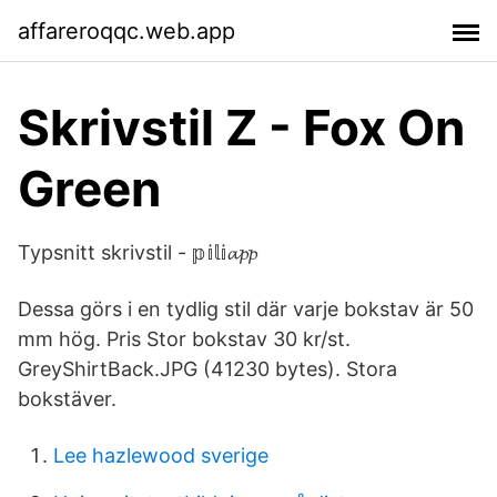
affareroqqc.web.app
Skrivstil Z - Fox On
Green
Typsnitt skrivstil - 𝕡𝕚𝕝𝕚𝓪𝓹𝓹
Dessa görs i en tydlig stil där varje bokstav är 50
mm hög. Pris Stor bokstav 30 kr/st.
GreyShirtBack.JPG (41230 bytes). Stora
bokstäver.
Lee hazlewood sverige