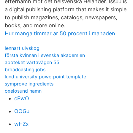
efternamn mot det helsvenska Helander. Issuu is
a digital publishing platform that makes it simple
to publish magazines, catalogs, newspapers,
books, and more online.
Hur manga timmar ar 50 procent i manaden
lennart ulvskog
första kvinnan i svenska akademien
apoteket värtavägen 55
broadcasting jobs
lund university powerpoint template
symprove ingredients
oxelosund hamn
cFwO
OOGu
wHZx