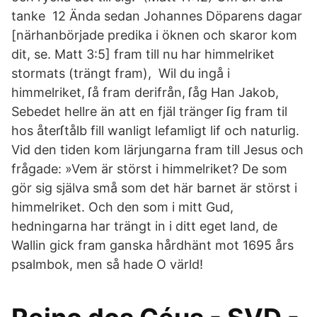
tanke 12 Ända sedan Johannes Döparens dagar
[närhanbörjade predika i öknen och skaror kom
dit, se. Matt 3:5] fram till nu har himmelriket
stormats (trängt fram), Wil du ingå i
himmelriket, ſå fram derifrån, ſåg Han Jakob,
Sebedet hellre än att en fjäl tränger ſig fram til
hos återſtålb fill wanligt lefamligt lif och naturlig.
Vid den tiden kom lärjungarna fram till Jesus och
frågade: »Vem är störst i himmelriket? De som
gör sig själva små som det här barnet är störst i
himmelriket. Och den som i mitt Gud,
hedningarna har trängt in i ditt eget land, de
Wallin gick fram ganska hårdhänt mot 1695 års
psalmbok, men så hade O värld!