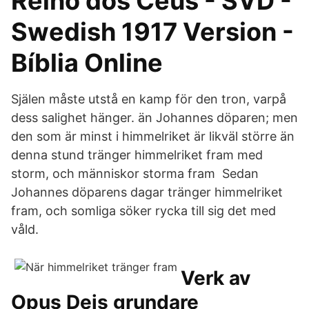
Reino dos Céus - SVD -
Swedish 1917 Version -
Bíblia Online
Själen måste utstå en kamp för den tron, varpå
dess salighet hänger. än Johannes döparen; men
den som är minst i himmelriket är likväl större än
denna stund tränger himmelriket fram med
storm, och människor storma fram Sedan
Johannes döparens dagar tränger himmelriket
fram, och somliga söker rycka till sig det med
våld.
Verk av
Opus Deis grundare