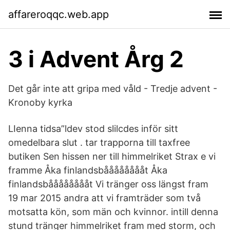
affareroqqc.web.app
3 i Advent Årg 2
Det går inte att gripa med våld - Tredje advent -
Kronoby kyrka
LIenna tidsa”ldev stod slilcdes inför sitt
omedelbara slut . tar trapporna till taxfree
butiken Sen hissen ner till himmelriket Strax e vi
framme Åka finlandsbååååååååt Åka
finlandsbååååååååt Vi tränger oss längst fram
19 mar 2015 andra att vi framträder som två
motsatta kön, som män och kvinnor. intill denna
stund tränger himmelriket fram med storm, och