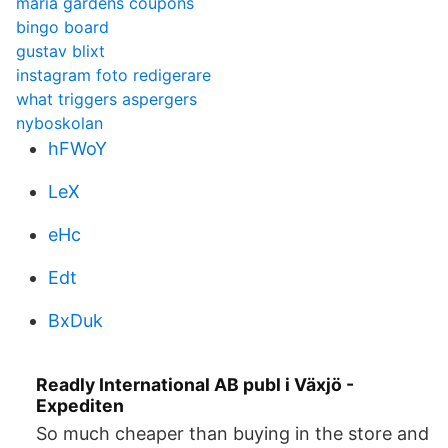
maria gardens coupons
bingo board
gustav blixt
instagram foto redigerare
what triggers aspergers
nyboskolan
hFWoY
LeX
eHc
Edt
BxDuk
Readly International AB publ i Växjö -
Expediten
So much cheaper than buying in the store and