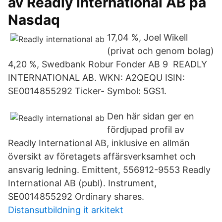
av Readly International AB på
Nasdaq
17,04 %, Joel Wikell
(privat och genom bolag)
4,20 %, Swedbank Robur Fonder AB 9 READLY
INTERNATIONAL AB. WKN: A2QEQU ISIN:
SE0014855292 Ticker- Symbol: 5GS1.
Den här sidan ger en
fördjupad profil av
Readly International AB, inklusive en allmän
översikt av företagets affärsverksamhet och
ansvarig ledning. Emittent, 556912-9553 Readly
International AB (publ). Instrument,
SE0014855292 Ordinary shares.
Distansutbildning it arkitekt