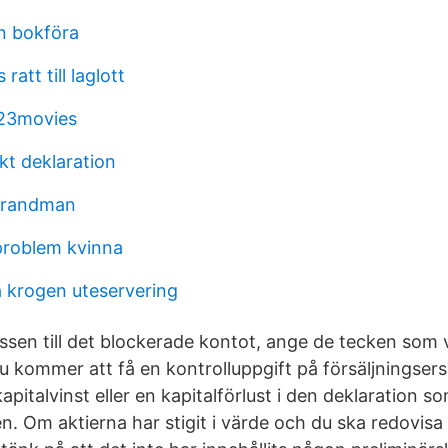
n bokföra
ratt till laglott
23movies
kt deklaration
brandman
problem kvinna
 krogen uteservering
sen till det blockerade kontot, ange de tecken som 
Du kommer att få en kontrolluppgift på försäljningser
apitalvinst eller en kapitalförlust i den deklaration s
n. Om aktierna har stigit i värde och du ska redovisa 