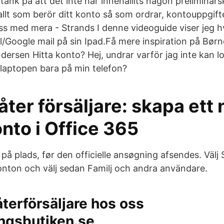
tänk på att det inte har innehållits någon preliminärs
allt som berör ditt konto så som ordrar, kontouppgift
ss med mera - Strands I denne videoguide viser jeg
l/Google mail på sin Ipad.Få mere inspiration på Børn
ersen Hitta konto? Hej, undrar varför jag inte kan lo
laptopen bara på min telefon?
åter försäljare: skapa ett 
onto i Office 365
er på plads, før den officielle ansøgning afsendes. Välj 
Konton och välj sedan Familj och andra användare.
 återförsäljare hos oss
ngsbutiken.se