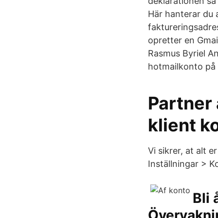
deklarationen så 
Här hanterar du 
faktureringsadre
opretter en Gmai
Rasmus Byriel And
hotmailkonto på 
Partner 
klient k
Vi sikrer, at alt 
Inställningar > 
Bli
Övervakni