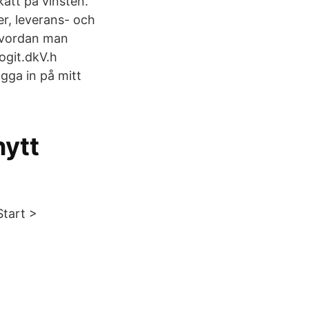
katt på vinsten.
er, leverans- och
 hvordan man
ogit.dkV.h
gga in på mitt
nytt
Start >