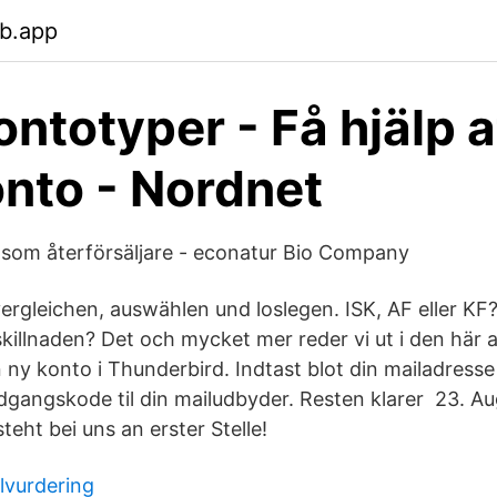
eb.app
ntotyper - Få hjälp a
nto - Nordnet
som återförsäljare - econatur Bio Company
ergleichen, auswählen und loslegen. ISK, AF eller KF?
killnaden? Det och mycket mer reder vi ut i den här ar
n ny konto i Thunderbird. Indtast blot din mailadress
gangskode til din mailudbyder. Resten klarer 23. Au
teht bei uns an erster Stelle!
ilvurdering