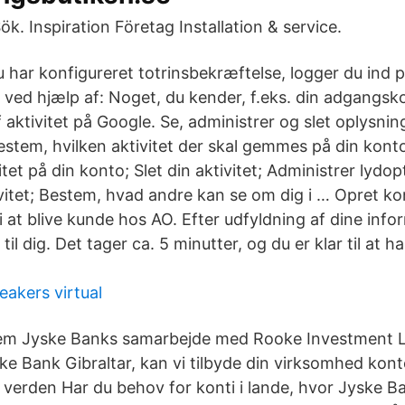
ök. Inspiration Företag Installation & service.
 har konfigureret totrinsbekræftelse, logger du ind
n ved hjælp af: Noget, du kender, f.eks. din adgangs
 aktivitet på Google. Se, administrer og slet oplysnin
stem, hvilken aktivitet der skal gemmes på din kont
itet på din konto; Slet din aktivitet; Administrer lydop
itet; Bestem, hvad andre kan se om dig i … Opret ko
i at blive kunde hos AO. Efter udfyldning af dine inform
til dig. Det tager ca. 5 minutter, og du er klar til at 
eakers virtual
m Jyske Banks samarbejde med Rooke Investment L
ke Bank Gibraltar, kan vi tilbyde din virksomhed kont
verden Har du behov for konti i lande, hvor Jyske Ban