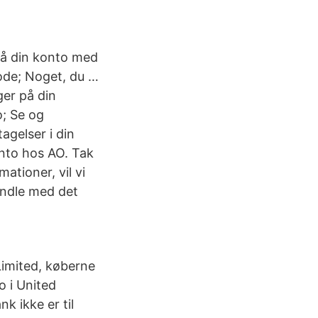
 på din konto med
kode; Noget, du …
ger på din
o; Se og
tagelser i din
nto hos AO. Tak
ationer, vil vi
handle med det
imited, køberne
o i United
k ikke er til