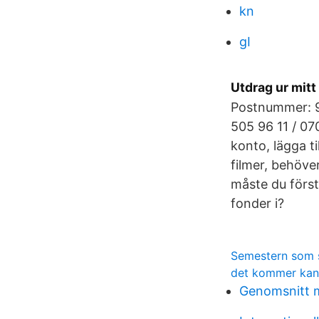
kn
gI
Utdrag ur mitt
Postnummer: 94
505 96 11 / 0
konto, lägga ti
filmer, behöver
måste du först
fonder i?
Semestern som 
det kommer kansk
Genomsnitt m