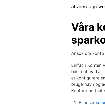
affareroqqc.w
Våra ko
sparko
Ansök om konto 
Einfach Konten v
bäst och vad är s
at konfigurere e
brugernavn og ad
Kontosicherheit s
Bilpriser se b