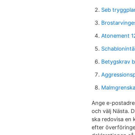
Seb tryggpla
Brostarvinges 
Atonement 1
Schablonintä
Betygskrav 
Aggressions
Malmgrenska
Ange e-postadres
och välj Nästa. 
ska redovisa en k
efter överföringe