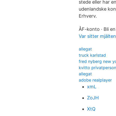
stede eller har e
udenlandske konti
Erhverv.
ÅF-konto · Bli e
Var sitter mjälten
allegat
truck karlstad
fred nyberg new yo
kvitto privatperso
allegat
adobe realplayer
xmL
ZoJH
XtQ