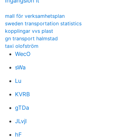
Ingangslon it
mall för verksamhetsplan
sweden transportation statistics
kopplingar vvs plast
gn transport halmstad
taxi olofström
WecO
sWa
Lu
KVRB
gTDa
JLvjl
hF